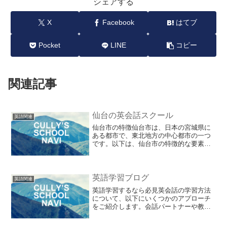
シェアする
X
Facebook
はてブ
Pocket
LINE
コピー
関連記事
仙台の英会話スクール
英語関連
仙台市の特徴仙台市は、日本の宮城県に
ある都市で、東北地方の中心都市の一つ
です。以下は、仙台市の特徴的な要素の
いくつかです。都市計画: 仙台市は、
1600年代に伊達政宗によって築かれた城
下町であり、現代の都市計画にもその影
響が見られます。市内...
英語学習ブログ
英語関連
英語学習するなら必見英会話の学習方法
について、以下にいくつかのアプローチ
をご紹介します。会話パートナーや教師
との練習：ネイティブスピーカーや英語
の教師との会話練習は、英会話のスキル