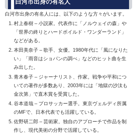
白河市出身の有名人
白河市出身の有名人には、以下のような方々がいます。
村上春樹 – 小説家。代表作に「ノルウェイの森」や
「世界の終りとハードボイルド・ワンダーランド」
などがある。
本田美奈子 – 歌手、女優。1980年代に「風になりた
い」「雨音はショパンの調べ」などのヒット曲を生
み出した。
青木春子 – ジャーナリスト、作家。戦争や平和につ
いての著作が多数あり、2003年には「地獄の沙汰も
金次第」で直木賞を受賞した。
谷本道哉 – プロサッカー選手。東京ヴェルディ所属
のMFで、日本代表でも活躍している。
佐野研二郎 – 芸術家。独自のアプローチで作品を制
作し、現代美術の分野で活躍している。