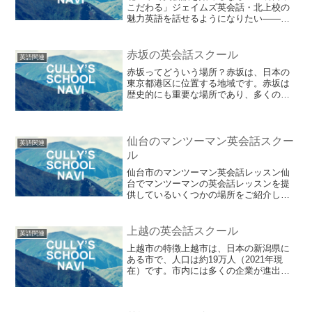
こだわる」ジェイムズ英会話・北上校の
魅力英語を話せるようになりたい――こ
れは多くの人が一度は抱く願いです。観
光や留学、ビジネス、資格試験、キャリ
アアップなど、目的は人それぞれ。しか
赤坂の英会話スクール
英語関連
し、その第一歩をどこか...
赤坂ってどういう場所？赤坂は、日本の
東京都港区に位置する地域です。赤坂は
歴史的にも重要な場所であり、多くの政
治、文化、商業の中心地として知られて
います。赤坂の最も有名な特徴の一つ
は、政府関連の施設や外国大使館が集ま
っていることです。赤坂は、...
仙台のマンツーマン英会話スクー
英語関連
ル
仙台市のマンツーマン英会話レッスン仙
台でマンツーマンの英会話レッスンを提
供しているいくつかの場所をご紹介しま
す。以下は、一部のオプションです：
ECC外語学院仙台校：ECC外語学院は、
日本国内に多数のキャンパスを展開して
上越の英会話スクール
英語関連
いる英会話スクールです...
上越市の特徴上越市は、日本の新潟県に
ある市で、人口は約19万人（2021年現
在）です。市内には多くの企業が進出し
ており、工業団地も多数あります。ま
た、JR上越新幹線の駅があり、東京から
新幹線で約1時間40分でアクセスすること