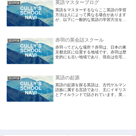
ができます。上越...
英語マスターブログ
英語関連
英語をマスターするならここ英語の学習
方法は人によって異なる場合があります
が、以下に一般的な英語の学習方法をい
くつかご紹介します。基礎を固める：ま
ずは英語の基礎をしっかりと学ぶことが
重要です。アルファベットや発音、基本
的な文法ルールなどを学び...
赤羽の英会話スクール
英語関連
赤羽ってどんな場所？赤羽は、日本の東
京都北区に位置する地域です。赤羽は歴
史的にも古い地域であり、現在は住宅地
や商業地として発展しています。赤羽の
最も有名な特徴の一つは、交通の便が良
いことです。赤羽駅は、JR埼京線や京浜
東北線、東京メトロ南北...
英語の起源
英語関連
英語の起源を探る英語は、古代ゲルマン
語族に属する言語であり、主にイギリス
とアイルランドで話されています。英語
は、ドイツ語、オランダ語、北欧諸語と
いった言語と共通の語彙や文法を持って
います。英語は、ローマ帝国が崩壊し、
ケルト系のブリトン人がイ...