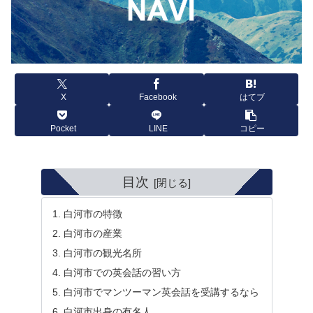
X
Facebook
はてブ
Pocket
LINE
コピー
目次
白河市の特徴
白河市の産業
白河市の観光名所
白河市での英会話の習い方
白河市でマンツーマン英会話を受講するなら
白河市出身の有名人