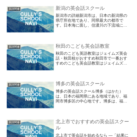
を向上させるために非常に効果的です。
オンラインで語学交換パー...
新潟の英会話スクール
英語関連
新潟市の詳細新潟市は、日本の新潟県の
県庁所在地であり、同県最大の都市で
す。日本海に面し、信濃川の下流域に位
置しています。人口は約50万人で、北陸
新幹線の開通によって東京からも約1時間
40分でアクセスできる便利な立地にあり
ます。新潟市は、米や...
秋田のこども英会話教室
英語関連
秋田のこども英語教室はジェイムズ英会
話・秋田校がおすすめ秋田市で一番おす
すめのこども英会話教室はジェイムズ英
会話・秋田校です。こども英会話講師は
全員TESOL取得済みで高品質なレッスン
が期待できます。月謝制で負担が軽いの
も嬉しいですね。小さ...
博多の英会話スクール
英語関連
博多の英会話スクール博多（はかた）
は、日本の福岡県にある地域であり、福
岡市博多区の中心地です。博多は、福岡
市の中心部から南東に位置し、福岡市内
でも最も歴史と文化が深く根付いている
地域の一つです。博多は、古くから商業
や交通の要所として栄えてき...
北上市でおすすめの英会話スクー
英語関連
ル
北上市で英会話を始めるなら ―「結果に