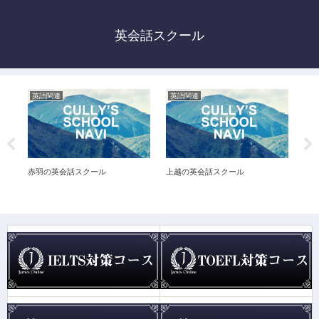
英会話スクール
英語関連
英語関連
英
赤羽の英会話スクール
上越の英会話スクール
赤