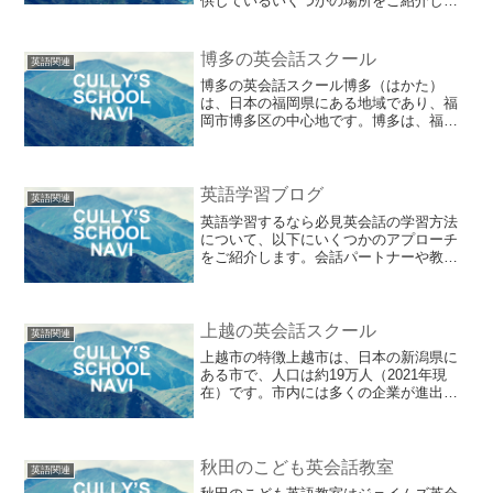
供しているいくつかの場所をご紹介しま
す。以下は、一部のオプションです：
ECC外語学院仙台校：ECC外語学院は、
日本国内に多数のキャンパスを展開して
博多の英会話スクール
英語関連
いる英会話スクールです...
博多の英会話スクール博多（はかた）
は、日本の福岡県にある地域であり、福
岡市博多区の中心地です。博多は、福岡
市の中心部から南東に位置し、福岡市内
でも最も歴史と文化が深く根付いている
地域の一つです。博多は、古くから商業
や交通の要所として栄えてき...
英語学習ブログ
英語関連
英語学習するなら必見英会話の学習方法
について、以下にいくつかのアプローチ
をご紹介します。会話パートナーや教師
との練習：ネイティブスピーカーや英語
の教師との会話練習は、英会話のスキル
を向上させるために非常に効果的です。
オンラインで語学交換パー...
上越の英会話スクール
英語関連
上越市の特徴上越市は、日本の新潟県に
ある市で、人口は約19万人（2021年現
在）です。市内には多くの企業が進出し
ており、工業団地も多数あります。ま
た、JR上越新幹線の駅があり、東京から
新幹線で約1時間40分でアクセスすること
ができます。上越...
秋田のこども英会話教室
英語関連