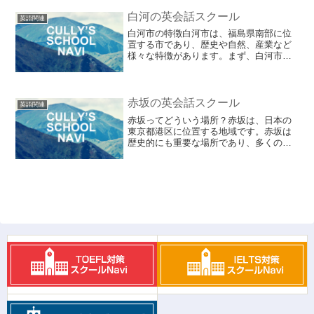
40分でアクセスできる便利な立地にあり
ます。新潟市は、米や...
白河の英会話スクール
英語関連
白河市の特徴白河市は、福島県南部に位
置する市であり、歴史や自然、産業など
様々な特徴があります。まず、白河市は
歴史的な町並みが残る観光地として知ら
れており、国の重要伝統的建造物群保存
地区にも指定されています。江戸時代に
建てられた商家や蔵などが...
赤坂の英会話スクール
英語関連
赤坂ってどういう場所？赤坂は、日本の
東京都港区に位置する地域です。赤坂は
歴史的にも重要な場所であり、多くの政
治、文化、商業の中心地として知られて
います。赤坂の最も有名な特徴の一つ
は、政府関連の施設や外国大使館が集ま
っていることです。赤坂は、...