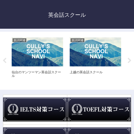
英会話スクール
英語関連
英語関連
英
仙台のマンツーマン英会話スクー
上越の英会話スクール
新
ル