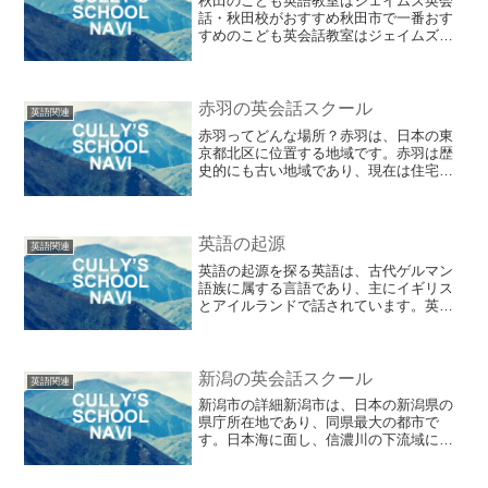
秋田のこども英語教室はジェイムズ英会
話・秋田校がおすすめ秋田市で一番おす
すめのこども英会話教室はジェイムズ英
会話・秋田校です。こども英会話講師は
全員TESOL取得済みで高品質なレッスン
が期待できます。月謝制で負担が軽いの
も嬉しいですね。小さ...
赤羽の英会話スクール
英語関連
赤羽ってどんな場所？赤羽は、日本の東
京都北区に位置する地域です。赤羽は歴
史的にも古い地域であり、現在は住宅地
や商業地として発展しています。赤羽の
最も有名な特徴の一つは、交通の便が良
いことです。赤羽駅は、JR埼京線や京浜
東北線、東京メトロ南北...
英語の起源
英語関連
英語の起源を探る英語は、古代ゲルマン
語族に属する言語であり、主にイギリス
とアイルランドで話されています。英語
は、ドイツ語、オランダ語、北欧諸語と
いった言語と共通の語彙や文法を持って
います。英語は、ローマ帝国が崩壊し、
ケルト系のブリトン人がイ...
新潟の英会話スクール
英語関連
新潟市の詳細新潟市は、日本の新潟県の
県庁所在地であり、同県最大の都市で
す。日本海に面し、信濃川の下流域に位
置しています。人口は約50万人で、北陸
新幹線の開通によって東京からも約1時間