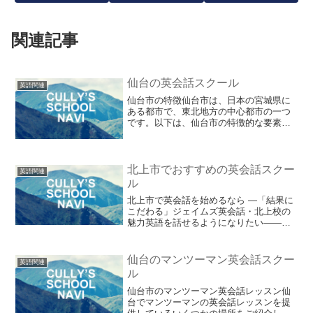
関連記事
仙台の英会話スクール
英語関連
仙台市の特徴仙台市は、日本の宮城県に
ある都市で、東北地方の中心都市の一つ
です。以下は、仙台市の特徴的な要素の
いくつかです。都市計画: 仙台市は、
1600年代に伊達政宗によって築かれた城
下町であり、現代の都市計画にもその影
響が見られます。市内...
北上市でおすすめの英会話スクー
英語関連
ル
北上市で英会話を始めるなら ―「結果に
こだわる」ジェイムズ英会話・北上校の
魅力英語を話せるようになりたい――こ
れは多くの人が一度は抱く願いです。観
光や留学、ビジネス、資格試験、キャリ
アアップなど、目的は人それぞれ。しか
仙台のマンツーマン英会話スクー
英語関連
し、その第一歩をどこか...
ル
仙台市のマンツーマン英会話レッスン仙
台でマンツーマンの英会話レッスンを提