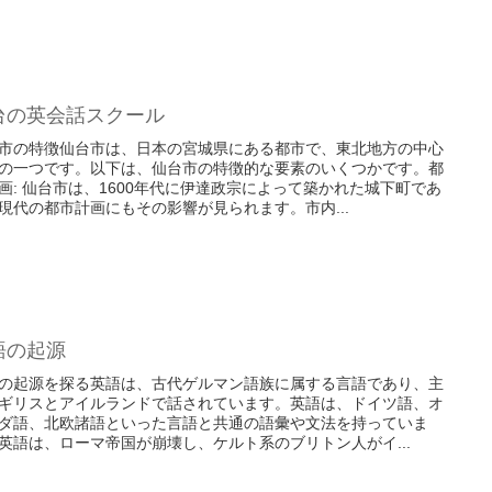
台の英会話スクール
市の特徴仙台市は、日本の宮城県にある都市で、東北地方の中心
の一つです。以下は、仙台市の特徴的な要素のいくつかです。都
画: 仙台市は、1600年代に伊達政宗によって築かれた城下町であ
現代の都市計画にもその影響が見られます。市内...
語の起源
の起源を探る英語は、古代ゲルマン語族に属する言語であり、主
ギリスとアイルランドで話されています。英語は、ドイツ語、オ
ダ語、北欧諸語といった言語と共通の語彙や文法を持っていま
英語は、ローマ帝国が崩壊し、ケルト系のブリトン人がイ...