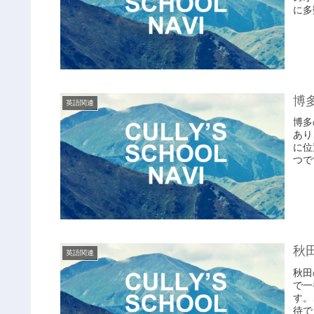
に多
博
英語関連
博多
あり
に位
つで
秋
英語関連
秋田
で一
す。
待で