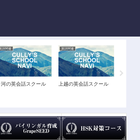
英語関連
英語関連
英語関連
白河の英会話スクール
上越の英会話スクール
赤羽の