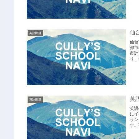
仙
英語関連
仙台
都市
市計
り、
英
英語関連
英語
にイ
ラン
す。