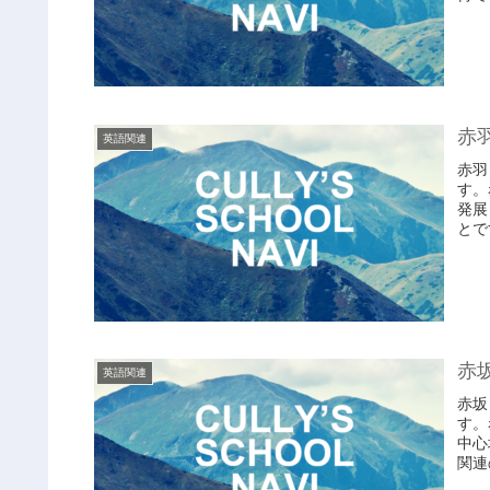
赤
英語関連
赤羽
す。
発展
とで
赤
英語関連
赤坂
す。
中心
関連