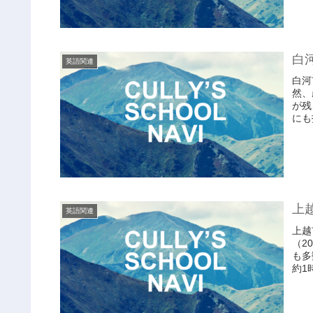
白
英語関連
白河
然、
が残
にも
上
英語関連
上越
（2
も多
約1