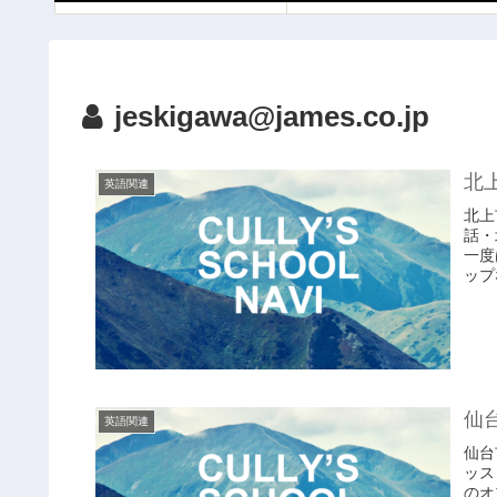
jeskigawa@james.co.jp
北
英語関連
北上
話・
一度
ップ
仙
英語関連
仙台
ッス
のオ